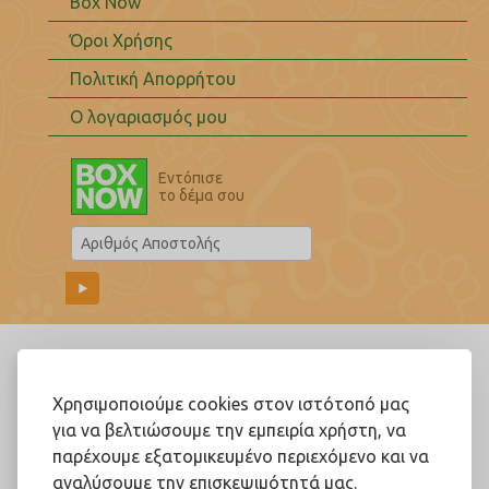
Box Now
Όροι Χρήσης
Πολιτική Απορρήτου
Ο λογαριασμός μου
Εντόπισε
το δέμα σου
Ακολουθήστε μας!
Χρησιμοποιούμε cookies στον ιστότοπό μας
για να βελτιώσουμε την εμπειρία χρήστη, να
παρέχουμε εξατομικευμένο περιεχόμενο και να
αναλύσουμε την επισκεψιμότητά μας.