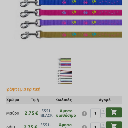
Γράψτε μια κριτική
Χρώμα
Τιμή
Κωδικός
Αγορά
+
5551-
Άμεσα
shopping_cart
2.75
€
Μαύρο
−
BLACK
διαθέσιμο
+
5551-
Άμεσα
shopping_cart
2.75
€
Λάιμ