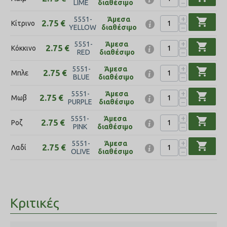
−
LIME
διαθέσιμο
+
5551-
Άμεσα
shopping_cart
2.75
€
Κίτρινο
−
YELLOW
διαθέσιμο
+
5551-
Άμεσα
shopping_cart
2.75
€
Κόκκινο
−
RED
διαθέσιμο
+
5551-
Άμεσα
shopping_cart
2.75
€
Μπλε
−
BLUE
διαθέσιμο
+
5551-
Άμεσα
shopping_cart
2.75
€
Μωβ
−
PURPLE
διαθέσιμο
+
5551-
Άμεσα
shopping_cart
2.75
€
Ροζ
−
PINK
διαθέσιμο
+
5551-
Άμεσα
shopping_cart
2.75
€
Λαδί
−
OLIVE
διαθέσιμο
Κριτικές