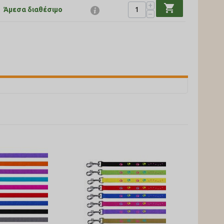
+
shopping_cart
Άμεσα διαθέσιμο
−