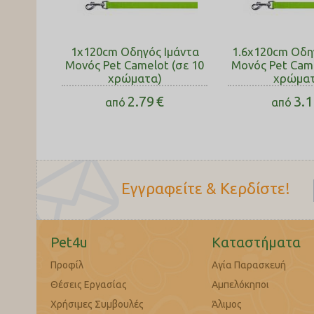
1x120cm Οδηγός Ιμάντα
1.6x120cm Οδη
Μονός Pet Camelot (σε 10
Μονός Pet Came
χρώματα)
χρώματ
2.79
€
3.1
από
από
Εγγραφείτε & Κερδίστε!
Pet4u
Καταστήματα
Προφίλ
Αγία Παρασκευή
Θέσεις Εργασίας
Αμπελόκηποι
Χρήσιμες Συμβουλές
Άλιμος