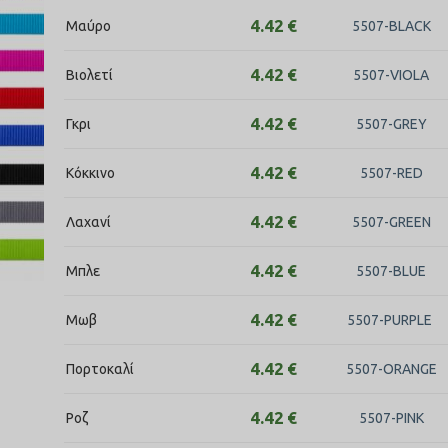
4.42
€
Μαύρο
5507-BLACK
4.42
€
Βιολετί
5507-VIOLA
4.42
€
Γκρι
5507-GREY
4.42
€
Κόκκινο
5507-RED
4.42
€
Λαχανί
5507-GREEN
4.42
€
Μπλε
5507-BLUE
4.42
€
Μωβ
5507-PURPLE
4.42
€
Πορτοκαλί
5507-ORANGE
4.42
€
Ροζ
5507-PINK