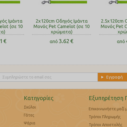
γός Ιμάντα
2x120cm Οδηγός Ιμάντα
2.5x120cm 
lot (σε 10
Μονός Pet Camelot (σε 10
Μονός Pet C
α)
χρώματα)
χρώ
1
€
3.62
€
από
από
Κατηγορίες
Εξυπηρέτηση 
Σκύλοι
Επικοινωνήστε μαζί 
Γάτες
Τρόποι Πληρωμής
Ψάρια
Τρόποι Αποστολής