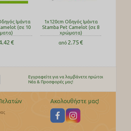
Οδηγός Ιμάντα
1x120cm Οδηγός Ιμάντα
amelot (σε 10
Stamba Pet Camelot (σε 8
ματα)
χρώματα)
4.42
€
2.75
€
από
Εγγραφείτε για να λαμβάνετε πρώτοι
Nέα & Προσφορές μας!
Πελατών
Ακολουθήστε μας!
μας