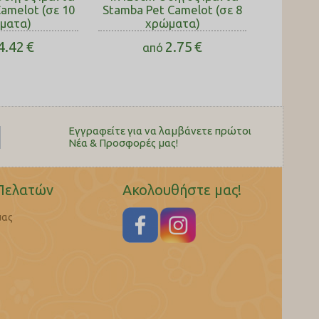
amelot (σε 10
Stamba Pet Camelot (σε 8
ματα)
χρώματα)
4.42
€
2.75
€
από
Εγγραφείτε για να λαμβάνετε πρώτοι
Nέα & Προσφορές μας!
Πελατών
Ακολουθήστε μας!
μας