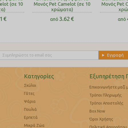
lot (σε 10
Μονός Pet Camelot (σε 10
Μονός Pet C
α)
χρώματα)
χρώ
1
€
3.62
€
από
από
Κατηγορίες
Εξυπηρέτηση 
Σκύλοι
Επικοινωνήστε μαζί 
Γάτες
Τρόποι Πληρωμής
Ψάρια
Τρόποι Αποστολής
Πουλιά
Box Now
Ερπετά
Όροι Χρήσης
Μικρά Ζώα
Πολιτική Απορρήτου