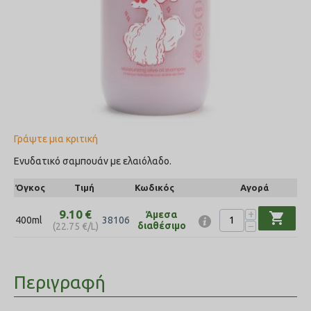
Γράψτε μια κριτική
Ενυδατικό σαμπουάν με ελαιόλαδο.
Όγκος
Τιμή
Κωδικός
Αγορά
+
9.10
€
Άμεσα
shopping_cart
400ml
38106
−
διαθέσιμο
(
22.75
€
/L)
Περιγραφή