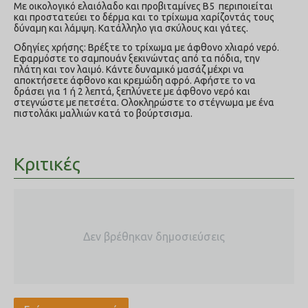
Με οικολογικό ελαιόλαδο και προβιταμίνες Β5 περιποιείται
και προστατεύει το δέρμα και το τρίχωμα χαρίζοντάς τους
δύναμη και λάμψη. Κατάλληλο για σκύλους και γάτες.
Οδηγίες χρήσης: Βρέξτε το τρίχωμα με άφθονο χλιαρό νερό.
Εφαρμόστε το σαμπουάν ξεκινώντας από τα πόδια, την
πλάτη και τον λαιμό. Κάντε δυναμικό μασάζ μέχρι να
αποκτήσετε άφθονο και κρεμώδη αφρό. Αφήστε το να
δράσει για 1 ή 2 λεπτά, ξεπλύνετε με άφθονο νερό και
στεγνώστε με πετσέτα. Ολοκληρώστε το στέγνωμα με ένα
πιστολάκι μαλλιών κατά το βούρτσισμα.
Κριτικές
Δεν βρέθηκαν δημοσιεύσεις