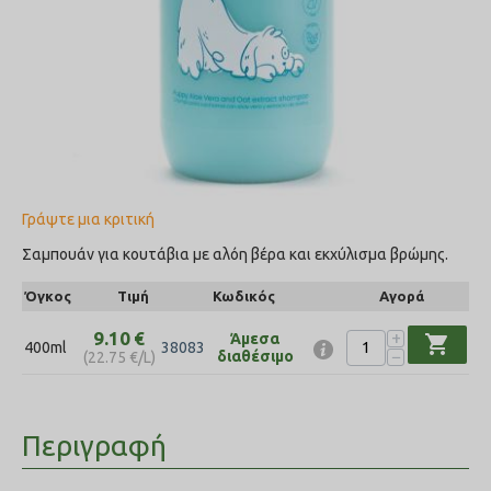
Γράψτε μια κριτική
Σαμπουάν για κουτάβια με αλόη βέρα και εκχύλισμα βρώμης.
Όγκος
Τιμή
Κωδικός
Αγορά
+
9.10
€
Άμεσα
shopping_cart
400ml
38083
−
διαθέσιμο
(
22.75
€
/L)
Περιγραφή