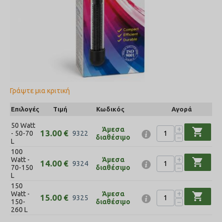
Γράψτε μια κριτική
Επιλογές
Τιμή
Κωδικός
Αγορά
50 Watt
+
Άμεσα
shopping_cart
13.00
€
- 50-70
9322
−
διαθέσιμο
L
100
+
Watt -
Άμεσα
shopping_cart
14.00
€
9324
−
70-150
διαθέσιμο
L
150
+
Watt -
Άμεσα
shopping_cart
15.00
€
9325
−
150-
διαθέσιμο
260 L