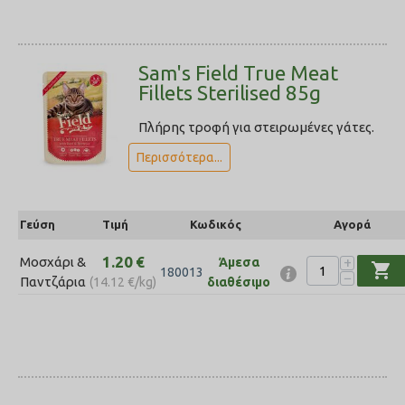
Sam's Field True Meat
Fillets Sterilised 85g
Πλήρης τροφή για στειρωμένες γάτες.
Περισσότερα...
Γεύση
Τιμή
Κωδικός
Αγορά
1.20
€
+
Μοσχάρι &
Άμεσα
shopping_cart
180013
−
Παντζάρια
(
14.12
€
/kg)
διαθέσιμο