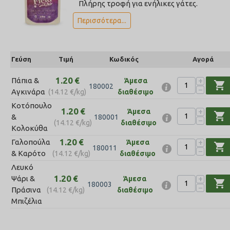
Πλήρης τροφή για ενήλικες γάτες.
Περισσότερα...
Γεύση
Τιμή
Κωδικός
Αγορά
1.20
€
+
Πάπια &
Άμεσα
shopping_cart
180002
−
Αγκινάρα
(
14.12
€
/kg)
διαθέσιμο
Κοτόπουλο
1.20
€
+
Άμεσα
shopping_cart
&
180001
−
(
14.12
€
/kg)
διαθέσιμο
Κολοκύθα
1.20
€
+
Γαλοπούλα
Άμεσα
shopping_cart
180011
−
& Καρότο
(
14.12
€
/kg)
διαθέσιμο
Λευκό
1.20
€
+
Ψάρι &
Άμεσα
shopping_cart
180003
−
Πράσινα
(
14.12
€
/kg)
διαθέσιμο
Μπιζέλια