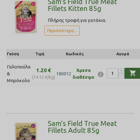
Sam's Field True Meat
Fillets Kitten 85g
Πλήρης τροφή για γατάκια.
Περισσότερα...
Γεύση
Τιμή
Κωδικός
Αγορά
Γαλοπούλα
1.20
€
+
Άμεσα
shopping_cart
&
180012
−
(
14.12
€
/kg)
διαθέσιμο
Mπρόκολο
Sam's Field True Meat
Fillets Adult 85g