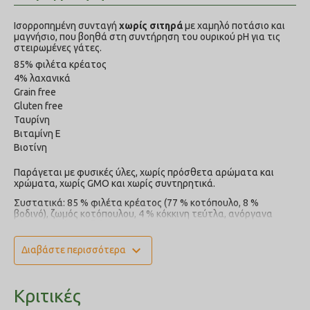
Ισορροπημένη συνταγή
χωρίς σιτηρά
με χαμηλό ποτάσιο και
μαγνήσιο, που βοηθά στη συντήρηση του ουρικού pH για τις
στειρωμένες γάτες.
85% φιλέτα κρέατος
4% λαχανικά
Grain free
Gluten free
Ταυρίνη
Βιταμίνη Ε
Βιοτίνη
Παράγεται με φυσικές ύλες, χωρίς πρόσθετα αρώματα και
χρώματα, χωρίς GMO και χωρίς συντηρητικά.
Συστατικά: 85 % φιλέτα κρέατος (77 % κοτόπουλο, 8 %
βοδινό), ζωμός κοτόπουλου, 4 % κόκκινη τεύτλα, ανόργανα
άλατα, άμυλο μπιζελιού.
Αναλυτικά συστατικά: ακατέργαστη πρωτεΐνη 9 %,
ακατέργαστο λίπος 4 %, ακατέργαστη τέφρα 2,0 %, υγρασία
expand_more
Διαβάστε περισσότερα
82 %, ακατέργαστη ίνα 1 %, ασβέστιο 0,2 %, φώσφορο 0,2 %,
νάτριο 0,1 %.
Διατροφικά πρόσθετα ανά kg: βιταμίνη D3 (E671) 250 mg,
βιταμίνη E (3a700) 150 mg, ταυρίνη (3a370) 500 mg, βιοτίνη
Κριτικές
(3a880) 0,3 mg, ψευδάργυρο (3b606) 15 mg, σίδηρο (E1) 12 mg,