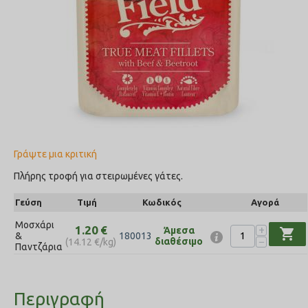
Γράψτε μια κριτική
Πλήρης τροφή για στειρωμένες γάτες.
Γεύση
Τιμή
Κωδικός
Αγορά
Μοσχάρι
+
1.20
€
Άμεσα
shopping_cart
&
180013
−
διαθέσιμο
(
14.12
€
/kg)
Παντζάρια
Περιγραφή