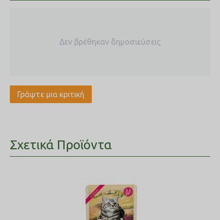
μαγγάνιο (E5) 2,5 mg, ιωδιούχο κάλιο (3b201) 0,8 mg, χαλκός
(E4) 1 mg, L-μεθειονίνη (3c305) 800 mg.
Δεν βρέθηκαν δημοσιεύσεις
Γράψτε μια κριτική
Σχετικά Προϊόντα