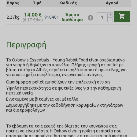
Βάρος
Τιμή
Κωδικός
Αγορά
+
14.00
€
Άμεσα
shopping_cart
2.27kg
910401
−
διαθέσιμο
(
6.17
€
/kg)
Περιγραφή
Το Oxbow's Essentials - Young Rabbit Food είναι σχεδιασμένο
για νεαρά ή θηλάζοντα κουνέλια. Πλήρης τροφή σε pellet με
βάση το χόρτο Alfafa, περιέχει υψηλό ποσοστό πρωτεΐνης, για
να υποστηρίξει υψηλότερες ενεργειακές ανάγκες.
Ομοιόμορφα pellet εμποδίζουν την επιλεκτική σίτιση
Υψηλή περιεκτικότητα σε φυτικές ίνες για την καθημερινή
πεπτική υγεία
Ενισχυμένο με βιταμίνες και μέταλλα
Δημιουργήθηκε με την καθοδήγηση κορυφαίων κτηνιάτρων
και διατροφολόγων
Το εβδομήντα τοις εκατό της δίαιτας του κουνελιού σας
πρέπει να είναι χόρτο. H Oxbow είναι η πρώτη εταιρεία που
παρασκεύασε προϊόντα διατροφής για τρωκτικά από φρέσκο