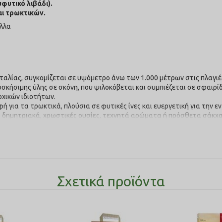
φυτικό λιβάδι).
αι τρωκτικών.
αλλα
Ιταλίας, συγκομίζεται σε υψόμετρο άνω των 1.000 μέτρων στις πλαγιές
βοσκήσιμης ύλης σε σκόνη, που ψιλοκόβεται και συμπιέζεται σε σφαιρ
χικών ιδιοτήτων.
ροφή για τα τρωκτικά, πλούσια σε φυτικές ίνες και ευεργετική για την 
έχει δημητριακά, χρωστικές ουσίες, τεχνητά αρώματα ή πρόσθετα σάκχ
αγή της καθημερινής διατροφής των τρωκτικών και τη διασφάλιση ότι
α τρέφονται με τροφή πέλλετ κάθε μέρα, συμπληρωματικά με το χόρτο
ς ποτηριού από την τροφή πέλλετ κάθε μέρα, συμπληρωματικά με το χ
Σχετικά προϊόντα
ροφή πέλλετ κάθε μέρα συμπληρωματικά με το σανό και το χόρτο πο
29%, ακατέργαστη πρωτεΐνη 10%, υγρασία <12%, ακατέργαστη τέφρα 