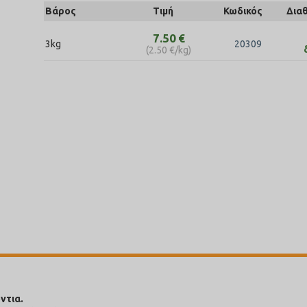
Βάρος
Τιμή
Κωδικός
Δια
7.50
€
3kg
20309
(
2.50
€
/kg)
ντια.