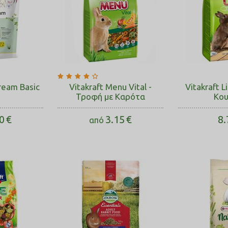
ream Basic
Vitakraft Menu Vital -
Vitakraft L
Τροφή με Καρότα
Κου
0
€
3.15
€
8.
από