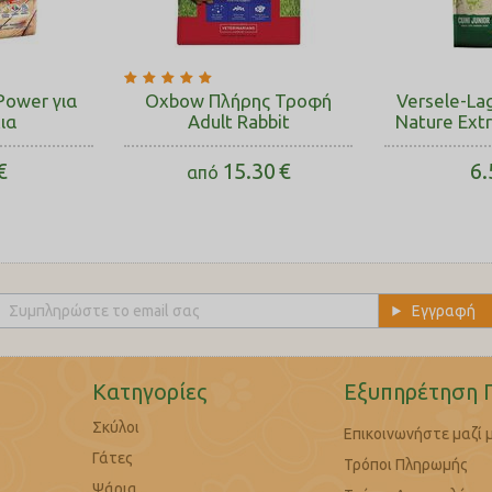
 Power για
Oxbow Πλήρης Τροφή
Versele-Lag
ια
Adult Rabbit
Nature Ext
€
15.30
€
6.
από
Κατηγορίες
Εξυπηρέτηση 
Σκύλοι
Επικοινωνήστε μαζί 
Γάτες
Τρόποι Πληρωμής
Ψάρια