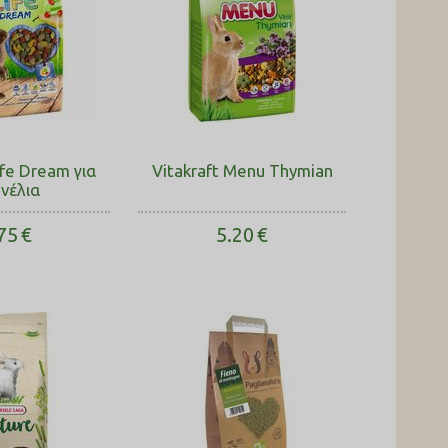
ife Dream για
Vitakraft Menu Thymian
νέλια
75
€
5.20
€