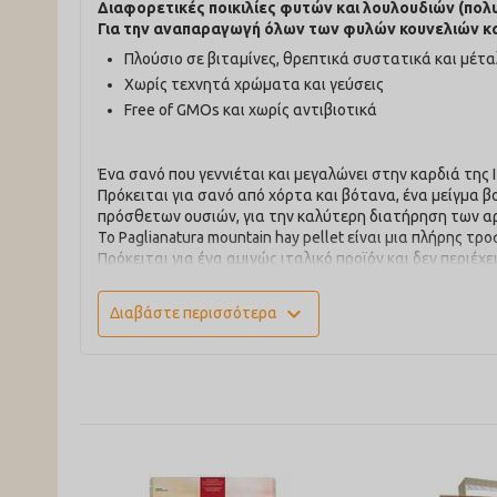
Διαφορετικές ποικιλίες φυτών και λουλουδιών (πολυ
Για την αναπαραγωγή όλων των φυλών κουνελιών κ
Πλούσιο σε βιταμίνες, θρεπτικά συστατικά και μέτ
Χωρίς τεχνητά χρώματα και γεύσεις
Free of GMOs και χωρίς αντιβιοτικά
Ένα σανό που γεννιέται και μεγαλώνει στην καρδιά της 
Πρόκειται για σανό από χόρτα και βότανα, ένα μείγμα 
πρόσθετων ουσιών, για την καλύτερη διατήρηση των αρ
Το Paglianatura mountain hay pellet είναι μια πλήρης τ
Πρόκειται για ένα αμιγώς ιταλικό προϊόν και δεν περι
Οι τροφές σε μορφή πέλλετ είναι ιδανικές για την αλλ
συστατικά που χρειάζονται.
expand_more
Διαβάστε περισσότερα
Οδηγίες Χρήσης-Δοσολογία
Τα νεαρά ζώα (ηλικίας κάτω των 6 μηνών) θα πρέπει ν
ενήλικα ζώα (άνω των 6 μηνών) δώστε περίπου 1/8 ενό
εγκυμονούντα ή θηλάζοντα θηλυκά, να τα ταΐζετε με τ
Σύνθεση:
Ορεινό σανό (100%).
Αναλυτικά συστατικά:
Ακατέργαστες ινώδεις ουσίες 