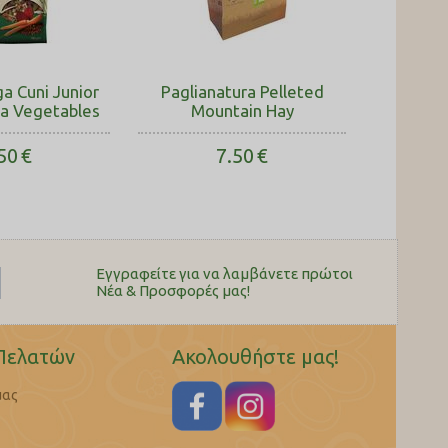
a Cuni Junior
Paglianatura Pelleted
ra Vegetables
Mountain Hay
50
€
7.50
€
Εγγραφείτε για να λαμβάνετε πρώτοι
Nέα & Προσφορές μας!
Πελατών
Ακολουθήστε μας!
μας