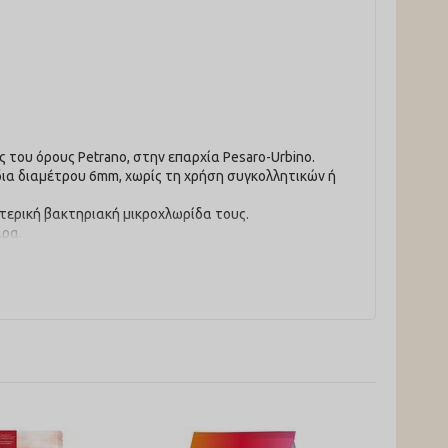
 του όρους Petrano, στην επαρχία Pesaro-Urbino.
ίδια διαμέτρου 6mm, χωρίς τη χρήση συγκολλητικών ή
εντερική βακτηριακή μικροχλωρίδα τους.
αρα.
 λαμβάνονται όλα τα μέταλλα και τα θρεπτικά
 και το σανό που καταναλώνουν κατά βούληση. Στα
όρτο και το σανό που καταναλώνουν κατά βούληση. Τα
υ καταναλώνουν κατά βούληση.
6.5%, ακατέργαστες λιπαρές ουσίες 1.6%.