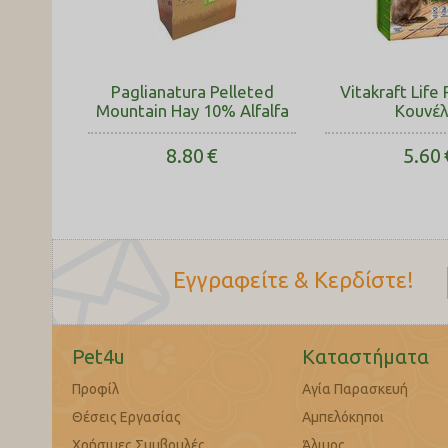
Paglianatura Pelleted
Vitakraft Life
Mountain Hay 10% Alfalfa
Κουνέλ
8.80
€
5.60
Εγγραφείτε & Κερδίστε!
Pet4u
Καταστήματα
Προφίλ
Αγία Παρασκευή
Θέσεις Εργασίας
Αμπελόκηποι
Χρήσιμες Συμβουλές
Άλιμος