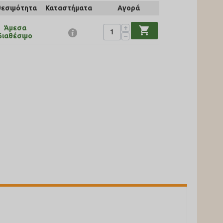
θεσιμότητα
Καταστήματα
Αγορά
+
Άμεσα
shopping_cart
−
διαθέσιμο