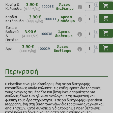
+
3.90
€
Κυνήγι &
Άμεσα
shopping_cart
100035
−
Κολοκύθα
διαθέσιμο
(
4.88
€
/kg)
+
3.90
€
Καρδιά
Άμεσα
shopping_cart
100033
−
Κοτόπουλου
διαθέσιμο
(
4.88
€
/kg)
Συκώτι
+
3.90
€
Βοδινού
Άμεσα
shopping_cart
100038
−
&
διαθέσιμο
(
4.88
€
/kg)
Πατάτα
+
3.90
€
Άμεσα
shopping_cart
Αρνί
100029
−
διαθέσιμο
(
4.88
€
/kg)
Περιγραφή
Η Piperline είναι μία ολοκληρωμένη σειρά διατροφής
κατοικίδιων η οποία καλύπτει τις καθημερινές διατροφικές
τους ανάγκες σε μέταλλα και βιταμίνες απαραίτητα για
σκύλους όλων των ηλικιών ανάλογα με τη σωματική και
φυσική τους δραστηριότητα. Η σειρά διατροφής Piper είναι
ισορροπημένη στη βάση των νέων διατροφικών αναγκών και
απαιτήσεων. Κατά συνέπεια η διατροφή με Piper βελτιώνει
κατά πολύ τα δόντια και τα οστά όπως επίσης και τον