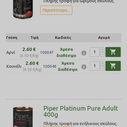
Πλήρης τροφή για ώριμους σκύλους.
Περισσότερα...
Γεύση
Τιμή
Κωδικός
Αγορά
2.60
€
+
Άμεσα
shopping_cart
Αρνί
100047
−
(
6.50
€
/kg)
διαθέσιμο
2.60
€
+
Άμεσα
shopping_cart
Κουνέλι
100046
−
(
6.50
€
/kg)
διαθέσιμο
Piper Platinum Pure Adult
400g
Πλήρης τροφή για ενήλικους σκύλους.