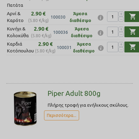
Πατάτα
2.90
€
+
Aρνί &
Άμεσα
shopping_cart
100030
−
Καρότο
(
5.80
€
/kg)
διαθέσιμο
2.90
€
+
Κυνήγι &
Άμεσα
shopping_cart
100036
−
Κολοκύθα
(
5.80
€
/kg)
διαθέσιμο
2.90
€
+
Καρδιά
Άμεσα
shopping_cart
100031
−
Κοτόπουλου
(
5.80
€
/kg)
διαθέσιμο
Piper Adult 800g
Πλήρης τροφή για ενήλικους σκύλους.
Περισσότερα...