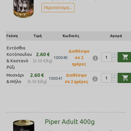
Περισσότερα...
Γεύση
Τιμή
Κωδικός
Αγορά
Εντόσθια
Διαθέσιμο
2.60
€
+
Κοτόπουλου
shopping_cart
100040
σε 2
−
& Καστανό
(
6.50
€
/kg)
ημέρες
Ρύζι
2.60
€
+
Μοσχάρι
Διαθέσιμο
shopping_cart
100041
−
& Μήλο
(
6.50
€
/kg)
σε 2 ημέρες
Piper Adult 400g