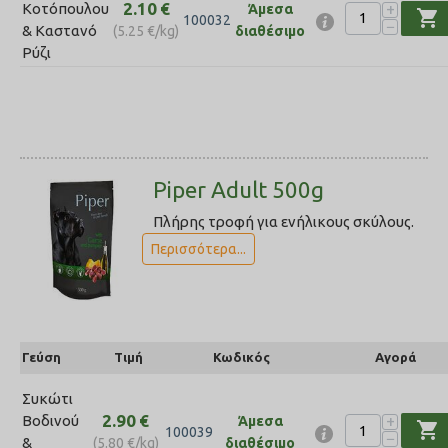
2.10
€
+
Κοτόπουλου
Άμεσα
shopping_cart
100032
−
& Καστανό
(
5.25
€
/kg)
διαθέσιμο
Ρύζι
Piper Adult 500g
Πλήρης τροφή για ενήλικους σκύλους.
Περισσότερα...
Γεύση
Τιμή
Κωδικός
Αγορά
Συκώτι
2.90
€
+
Βοδινού
Άμεσα
shopping_cart
100039
−
&
(
5.80
€
/kg)
διαθέσιμο