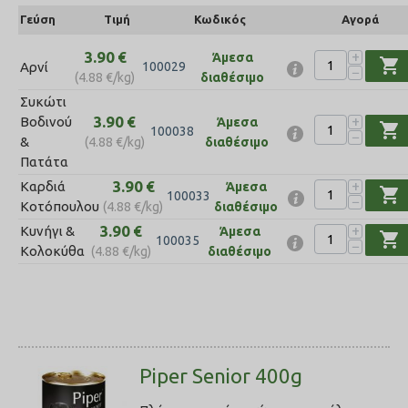
Γεύση
Τιμή
Κωδικός
Αγορά
3.90
€
+
Άμεσα
shopping_cart
Αρνί
100029
−
(
4.88
€
/kg)
διαθέσιμο
Συκώτι
3.90
€
+
Βοδινού
Άμεσα
shopping_cart
100038
−
&
(
4.88
€
/kg)
διαθέσιμο
Πατάτα
3.90
€
+
Καρδιά
Άμεσα
shopping_cart
100033
−
Κοτόπουλου
(
4.88
€
/kg)
διαθέσιμο
3.90
€
+
Κυνήγι &
Άμεσα
shopping_cart
100035
−
Κολοκύθα
(
4.88
€
/kg)
διαθέσιμο
Piper Senior 400g