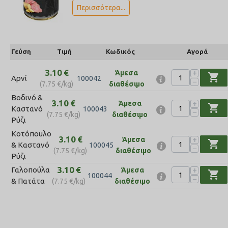
Περισσότερα...
Γεύση
Τιμή
Κωδικός
Αγορά
3.10
€
+
Άμεσα
shopping_cart
Αρνί
100042
−
(
7.75
€
/kg)
διαθέσιμο
Βοδινό &
3.10
€
+
Άμεσα
shopping_cart
Καστανό
100043
−
(
7.75
€
/kg)
διαθέσιμο
Ρύζι
Κοτόπουλο
3.10
€
+
Άμεσα
shopping_cart
& Καστανό
100045
−
(
7.75
€
/kg)
διαθέσιμο
Ρύζι
3.10
€
+
Γαλοπούλα
Άμεσα
shopping_cart
100044
−
& Πατάτα
(
7.75
€
/kg)
διαθέσιμο