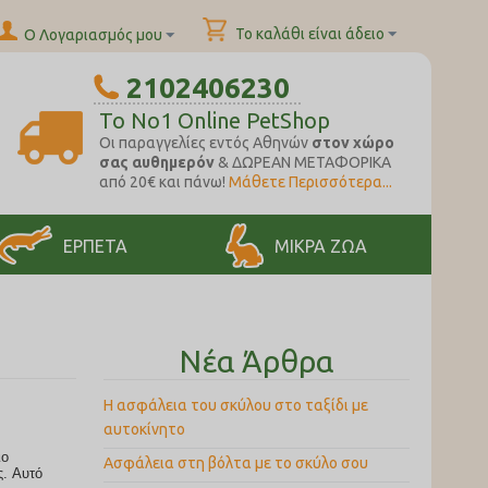
Το καλάθι είναι άδειο
Ο Λογαριασμός μου
2102406230
To No1 Online PetShop
Oι παραγγελίες εντός Αθηνών
στον χώρο
σας αυθημερόν
& ΔΩΡΕΑΝ ΜΕΤΑΦΟΡΙΚΑ
από 20€ και πάνω!
Μάθετε Περισσότερα...
ΕΡΠΕΤΑ
ΜΙΚΡΑ ΖΩΑ
Νέα Άρθρα
Η ασφάλεια του σκύλου στο ταξίδι με
αυτοκίνητο
Ασφάλεια στη βόλτα με το σκύλο σου
ς. Αυτό