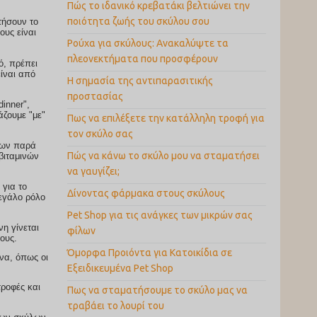
Πώς το ιδανικό κρεβατάκι βελτιώνει την
ποιότητα ζωής του σκύλου σου
τήσουν το
ους είναι
Ρούχα για σκύλους: Ανακαλύψτε τα
πλεονεκτήματα που προσφέρουν
H σημασία της αντιπαρασιτικής
προστασίας
inner",
άζουμε "με"
Πως να επιλέξετε την κατάλληλη τροφή για
τον σκύλο σας
ίων παρά
Πώς να κάνω το σκύλο μου να σταματήσει
βιταμινών
να γαυγίζει;
 για το
Δίνοντας φάρμακα στους σκύλους
μεγάλο ρόλο
Pet Shop για τις ανάγκες των μικρών σας
νη γίνεται
φίλων
ους.
Όμορφα Προιόντα για Κατοικίδια σε
να, όπως οι
Εξειδικευμένα Pet Shop
τροφές και
Πως να σταματήσουμε το σκύλο μας να
τραβάει το λουρί του