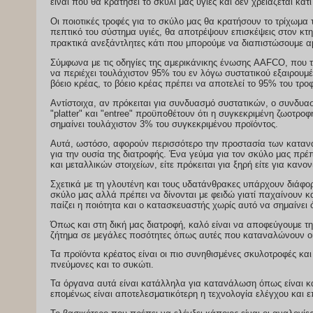
είναι που θα κρατήσει το σκυλί μας υγιές και δεν χρειάζεται 
Οι ποιοτικές τροφές για το σκύλο μας θα κρατήσουν το τρίχωμα
πεπτικό του σύστημα υγιές, θα αποτρέψουν επισκέψεις στον κτην
Σύμφωνα με τις οδηγίες της αμερικάνικης ένωσης AAFCO, που τηρούνται στα περισσό
να περιέχει τουλάχιστον 95% του εν λόγω συστατικού εξαιρουμένου τ
βόειο κρέας, το βόειο κρέας πρέπει να αποτελεί το 95% του τροφ
Αντίστοιχα, αν πρόκειται για συνδυασμό συστατικών, ο συνδυα
"platter" και "entree" προϋποθέτουν ότι η συγκεκριμένη ζωοτρο
σημαίνει τουλάχιστον 3% του συγκεκριμένου προϊόντος.
Αυτά, ωστόσο, αφορούν περισσότερο την προστασία των καταν
για την ουσία της διατροφής. Ένα γεύμα για τον σκύλο μας πρέ
και μεταλλικών στοιχείων, είτε πρόκειται για ξηρή είτε για κανον
Σχετικά με τη γλουτένη και τους υδατάνθρακες υπάρχουν διάφορ
σκύλο μας αλλά πρέπει να δίνονται με φειδώ γιατί παχαίνουν κ
παίζει η ποιότητα και ο κατασκευαστής χωρίς αυτό να σημαίνει 
Όπως και στη δική μας διατροφή, καλό είναι να αποφεύγουμε τη 
ζήτημα σε μεγάλες ποσότητες όπως αυτές που καταναλώνουν οι 
Τα προϊόντα κρέατος είναι οι πιο συνηθισμένες σκυλοτροφές κα
πνεύμονες και το συκώτι.
Τα όργανα αυτά είναι κατάλληλα για κατανάλωση όπως είναι κατ
επομένως είναι αποτελεσματικότερη η τεχνολογία ελέγχου και 