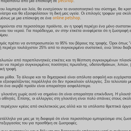
petshop
κάτι παραπάνω από μια επίσκεψη σε
.
 του λαμπερό και λείο, θα ενισχύσουν το ανοσοποιητικό του σύστημα, θα κρα
ίατρο και θα εξασφαλίσουν τη δική μας υγεία. Οι επιλογές τροφών για σκύλ
online petshop
πρακτικά ανεξάντλητες κάτι που μπορούμε να διαπιστώσουμε αμέσως με μια επίσκεψη σε ένα
.
τερα προϊόντα, αν η τροφή περιέχει ένα μόνο συστατικό, πρέπει
ου νερού. Για παράδειγμα, αν στην ετικέτα αναφέρεται ότι η ζωοτροφή είναι από
ίμου.
σμός πρέπει να αντιπροσωπεύει το 95% του βάρους της τροφής. Όροι όπως "d
φή περιέχει τουλάχιστον 25% από το συγκεκριμένο συστατικό, ενώ 'όπου διαβ
αλωτών από παραπλανητικές ετικέτες και τη θέσπιση συγκεκριμένων πλαισ
πει να περιέχει συγκεκριμένες ποσότητες πρωτεΐνης, υδατανθράκων, λιπών, 
ική τροφή.
οι μύθοι. Τα άλευρα και τα δημητριακά είναι απόλυτα ασφαλή και ευχάριστα
αι εξασφαλίζοντας παράλληλα ότι δεν προκαλούν αλλεργίες. Στο τελευταίο 
ότι ένα ακριβό προϊόν είναι απαραίτητα ασφαλέστερο.
γλουτένη χωρίς αυτό να σημαίνει ότι είναι απαραίτητα επικίνδυνη. Η γλουτέ
αθλητές. Επίσης, οι αλλεργίες στη γλουτένη είναι πολύ σπάνιες στους σκύλ
ι περιέχουν κρέας από σκελετικούς μυς αλλά και τα υπόλοιπα θρεπτικά όργα
άλληλα για μας με τη διαφορά ότι είναι περισσότερο εμπορεύσιμα στις ζωο
επεξεργασίας του για προσθήκη σε ζωοτροφές.