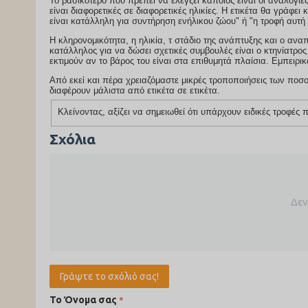
Το βασικότερο που πρέπει να ελέγξει κάποιος είναι οι αναλογί
είναι διαφορετικές σε διαφορετικές ηλικίες. Η ετικέτα θα γράφει κάτι σαν "αυτ
είναι κατάλληλη για συντήρηση ενήλικου ζώου" ή "η τροφή αυτ
Η κληρονομικότητα, η ηλικία, τ στάδιο της ανάπτυξης και ο αν
κατάλληλος για να δώσει σχετικές συμβουλές είναι ο κτηνίατρος μας. Οι κτηνίατροι κάνουν μια ανάλυση της σωματικής κατάστασης του ζώου και
εκτιμούν αν το βάρος του είναι στα επιθυμητά πλαίσια. Εμπειρι
Από εκεί και πέρα χρειαζόμαστε μικρές τροποποιήσεις των ποσοτήτων που προτείνει ο κατασκευαστής ώστε να πετύχουμε τις ιδανικές ποσότητες που
διαφέρουν μάλιστα από ετικέτα σε ετικέτα.
Κλείνοντας, αξίζει να σημειωθεί ότι υπάρχουν ειδικές τροφέ
Σχόλια
Δεν
Γράψτε το σχόλιό σας!
Το Όνομα σας