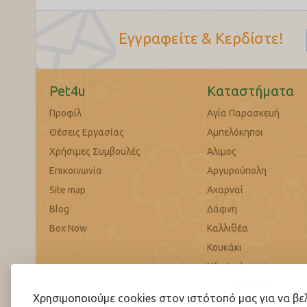
Εγγραφείτε & Κερδίστε!
Pet4u
Καταστήματα
Προφίλ
Αγία Παρασκευή
Θέσεις Εργασίας
Αμπελόκηποι
Χρήσιμες Συμβουλές
Άλιμος
Επικοινωνία
Αργυρούπολη
Site map
Αχαρναί
Blog
Δάφνη
Box Now
Καλλιθέα
Κουκάκι
Νέα Ιωνία
Νέα Χαλκηδόνα
Χρησιμοποιούμε cookies στον ιστότοπό μας για να β
Παλαιό Φάληρο